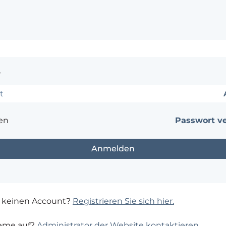
*
en
Passwort v
 keinen Account?
Registrieren Sie sich hier.
leme auf?
Administrator der Website kontaktieren