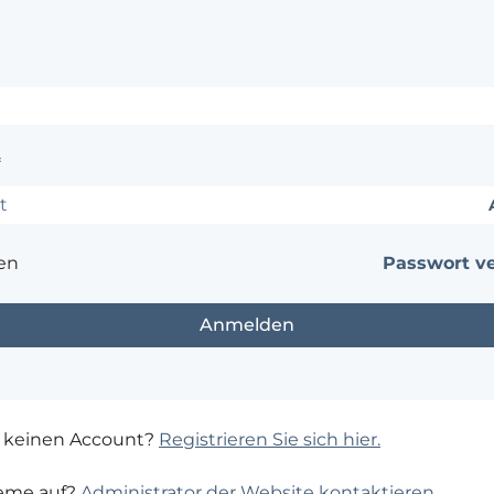
*
en
Passwort v
 keinen Account?
Registrieren Sie sich hier.
leme auf?
Administrator der Website kontaktieren