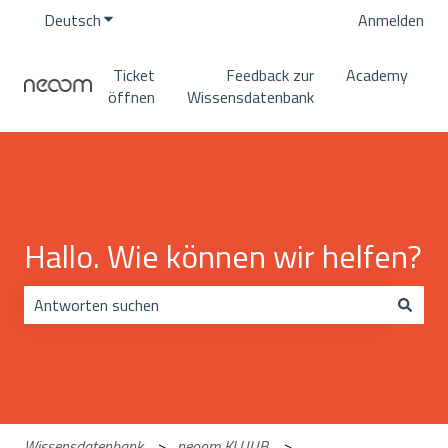
Deutsch
Untermenü für Übersetzungen anzeigen
Anmelden
Ticket
Feedback zur
Academy
öffnen
Wissensdatenbank
Hallo. Wie können wir helfen?
Es gibt keine Vorschläge, da das Suchfeld leer ist.
Wissensdatenbank
neoom KLUUB