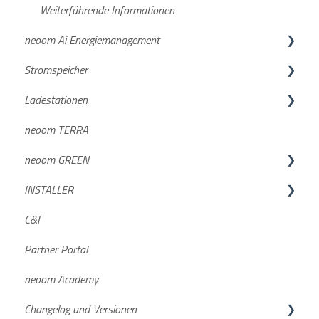
Weiterführende Informationen
neoom Ai Energiemanagement
Stromspeicher
Neuigkeiten und wichtige Infos
Ladestationen
Funktionsbeschreibungen
KJUUBE NEA / Solax
neoom TERRA
Konfigurationsanleitungen
Batterien
BOXX & BOOGIE
neoom GREEN
Preismodell
Wechselrichter
Compleo SOLO N & SOLO N+
INSTALLER
BEAAM
BLOKK
Häufige Fragen
GREEN DE
C&I
Sustainability
Häufige Fragen
Charger PRO neoom edition
GREEN AT
Geräteintegration
Partner Portal
Häufige Fragen
Dokumente/Unterlagen
neoom Academy
Datenaufzeichnung
NEEO
Changelog und Versionen
STAAK und STAAK Eco