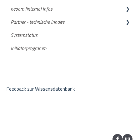
neoom [interne] Infos
Allgemein
BEAAM Software
Partner - technische Inhalte
Smartmeter
neoom App
FAQs
Systemstatus
Aktuelle Software Versionen
Stromspeicher
Initiatorprogramm
Feedback zur Wissensdatenbank