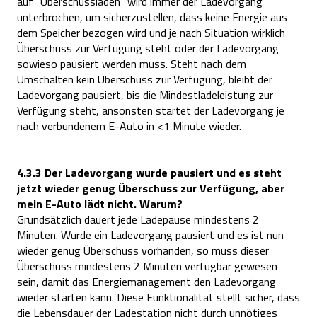
auf “Üb
e
rschusslad
e
n
” wird imm
e
r d
e
r Lad
e
vorgang
unt
e
rbroch
e
n
, um sich
e
rzust
e
ll
e
n
, dass k
e
in
e
E
n
e
r
g
i
e
aus
d
e
m Sp
e
ich
e
r b
e
zog
e
n
wird und j
e
nach Situation wirklich
Üb
e
rschuss zur V
e
rfügung st
e
ht od
e
r d
e
r Lad
e
vorgang
sowi
e
so pausi
e
rt w
e
rd
e
n
muss. St
e
ht nach d
e
m
Umschalt
e
n
k
e
in Üb
e
rschuss zur V
e
rfügung, bl
e
ibt d
e
r
Lad
e
vorgang pausi
e
rt, bis di
e
Mind
e
stlad
e
l
e
istung zur
V
e
rfügung st
e
ht, ansonst
e
n
start
e
t d
e
r Lad
e
vorgang j
e
nach v
e
rbund
e
n
em
E
-Auto in <1 Minut
e
wi
e
d
e
r.
4.3.3 Der Ladevorgang wurde pausiert und es steht
jetzt wieder genug Überschuss zur Verfügung, aber
mein E-Auto lädt nicht. Warum?
Grundsätzlich dau
e
rt j
e
d
e
Lad
e
paus
e
mind
e
st
e
n
s 2
Minut
e
n
. Wurd
e
e
in Lad
e
vorgang pausi
e
rt und
e
s ist nun
wi
e
d
e
r g
e
n
ug Üb
e
rschuss vorhand
e
n
, so muss di
e
s
e
r
Üb
e
rschuss mind
e
st
e
n
s 2 Minut
e
n
v
e
rfügbar g
e
w
e
s
e
n
s
e
in, damit das
E
n
e
r
g
i
e
m
a
n
a
g
e
m
e
n
t d
e
n
Lad
e
vorgang
wi
e
d
e
r start
e
n
kann. Di
e
s
e
Funktionalität st
e
llt sich
e
r, dass
di
e
L
e
b
e
n
sdau
e
r d
e
r Lad
e
station nicht durch unnötig
e
s