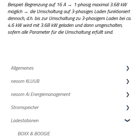
Beispiel: Begrenzung auf 16 A → 1-phasig maximal 3.68 kW
möglich → die Umschaltung auf 3-phasiges Laden funktioniert
dennoch, d.h. bis zur Umschaltung zu 3-phasigem Laden bei ca.
4.6 kW wird mit 3.68 kW geladen und dann umgeschalten,
sofern alle Parameter für die Umschaltung erfüllt sind.
Allgemeines
neoom KLUUB
neoom APP
neoom Ai Energiemanagement
Netzanmeldung
Suche deiner Energiegemeinschaft
Stromspeicher
Deine Anmeldung beim neoom KLUUB
Neuigkeiten und wichtige Infos
Ladestationen
neoom KLUUB im laufenden Betrieb
Funktionsbeschreibungen
KJUUBE NEA / Solax
Weiterführende Informationen
Konfigurationsanleitungen
Batterien
BOXX & BOOGIE