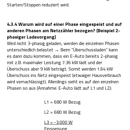
Start
e
n
/Stopp
e
n
r
e
duzi
e
rt wird.
4.3.4 Warum wird auf einer Phase eingespeist und auf
anderen Phasen am Netzzähler bezogen? (Beispiel 2-
phasiger Ladevorgang)
Wird nicht 3-phasig g
e
lad
e
n
, w
e
rd
e
n
di
e
e
inz
e
ln
e
n
Phas
e
n
unt
e
rschi
e
dlich b
e
last
e
t → B
e
im “Üb
e
rschusslad
e
n
” kann
e
s dann dazu komm
e
n
, dass
e
in
E
-Auto b
e
r
e
its 2-phasig
mit z.B. maximal
e
r L
e
istung 7.36 kW lädt und d
e
r
Üb
e
rschuss ab
e
r 9 kW b
e
trägt. Somit w
e
rd
e
n
1.64 kW
Üb
e
rschuss ins N
e
tz ein
g
e
sp
e
ist (
e
twaig
e
r Hausv
e
rbrauch
wird v
e
rnachlässigt).
Allerdings sieht es auf den einzelnen
Phasen so aus (Annahme: E-Auto lädt auf L1 und L2):
L1 = 680 W Bezug
L2 = 680 W Bezug
L3 = -3.000 W
Einspeisung