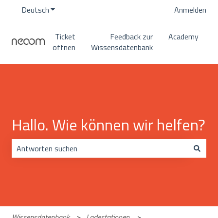
Deutsch
Untermenü für Übersetzungen anzeigen
Anmelden
Ticket
Feedback zur
Academy
öffnen
Wissensdatenbank
Hallo. Wie können wir helfen?
Es gibt keine Vorschläge, da das Suchfeld leer ist.
Wissensdatenbank
Ladestationen