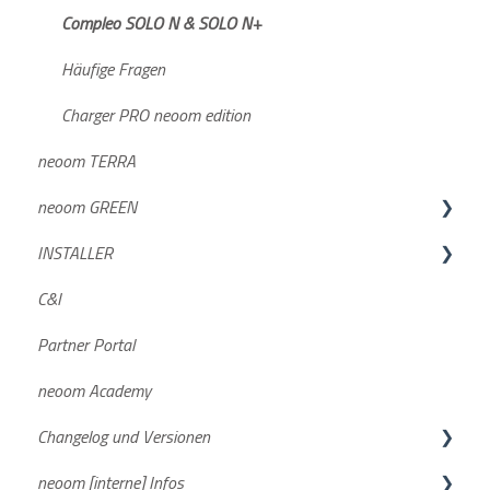
Preismodell
Wechselrichter
Compleo SOLO N & SOLO N+
BEAAM
BLOKK
Häufige Fragen
Sustainability
Häufige Fragen
Charger PRO neoom edition
neoom TERRA
Häufige Fragen
Dokumente/Unterlagen
neoom GREEN
Datenaufzeichnung
NEEO
INSTALLER
STAAK und STAAK Eco
GREEN DE
C&I
Allgemein
GREEN AT
Geräteintegration
Partner Portal
Smartmeter
neoom Academy
Changelog und Versionen
neoom [interne] Infos
BEAAM Software