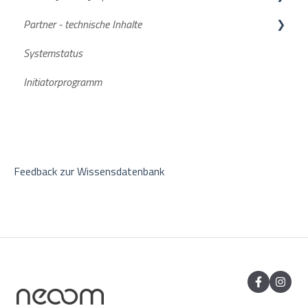
Partner - technische Inhalte
neoom App
FAQs
Systemstatus
Aktuelle Software Versionen
Stromspeicher
Initiatorprogramm
Feedback zur Wissensdatenbank