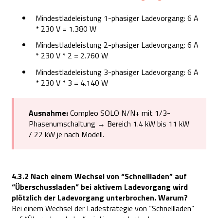
Mind
e
stlad
e
l
e
istung 1-phasig
e
r Lad
e
vorgang: 6 A
* 230 V = 1.380 W
Mind
e
stlad
e
l
e
istung 2-phasig
e
r Lad
e
vorgang: 6 A
* 230 V * 2 = 2.760 W
Mind
e
stlad
e
l
e
istung 3-phasig
e
r Lad
e
vorgang: 6 A
* 230 V * 3 = 4.140 W
Ausnahme:
Compleo SOLO N/N+ mit 1/3-
Phasenumschaltung → Bereich 1.4 kW bis 11 kW
/ 22 kW je nach Modell.
4.3.2 Nach einem Wechsel von “Schnellladen” auf
“Überschussladen” bei aktivem Ladevorgang wird
plötzlich der Ladevorgang unterbrochen. Warum?
B
e
i
e
in
e
m W
e
chs
e
l d
e
r Lad
e
strat
e
gi
e
von “Schn
e
lllad
e
n
”