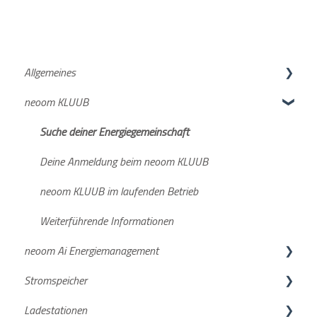
Allgemeines
neoom KLUUB
neoom APP
Netzanmeldung
Suche deiner Energiegemeinschaft
Deine Anmeldung beim neoom KLUUB
neoom KLUUB im laufenden Betrieb
Weiterführende Informationen
neoom Ai Energiemanagement
Stromspeicher
Neuigkeiten und wichtige Infos
Ladestationen
Funktionsbeschreibungen
KJUUBE NEA / Solax