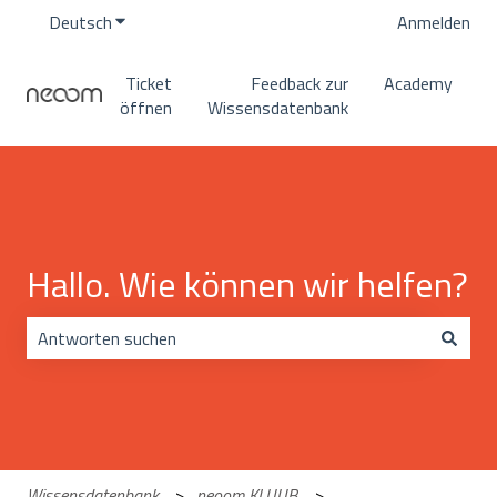
Deutsch
Untermenü für Übersetzungen anzeigen
Anmelden
Ticket
Feedback zur
Academy
öffnen
Wissensdatenbank
Hallo. Wie können wir helfen?
Es gibt keine Vorschläge, da das Suchfeld leer ist.
Wissensdatenbank
neoom KLUUB