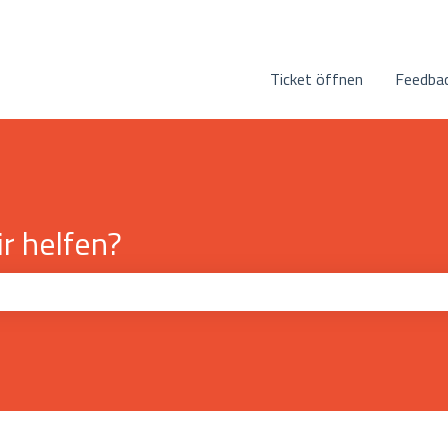
n anzeigen
Ticket öffnen
Feedbac
r helfen?
eld leer ist.