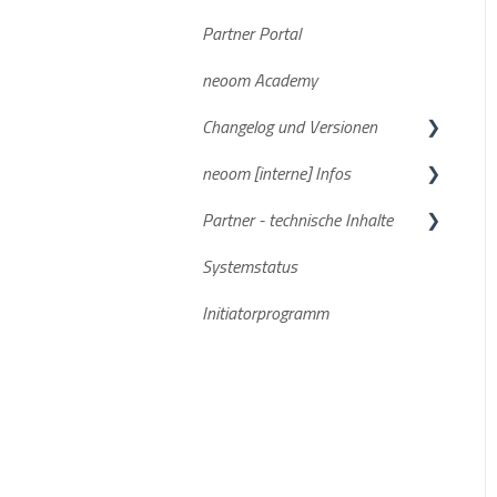
Partner Portal
Häufige Fragen
Dokumente/Unterlagen
neoom Academy
Datenaufzeichnung
NEEO
Changelog und Versionen
STAAK und STAAK Eco
neoom [interne] Infos
Allgemein
BEAAM Software
Partner - technische Inhalte
Smartmeter
neoom App
FAQs
Systemstatus
Aktuelle Software Versionen
Stromspeicher
Initiatorprogramm