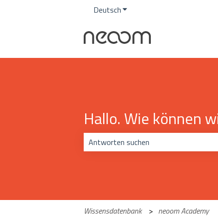
Deutsch
Untermenü für Übersetzunge
Hallo. Wie können wi
Es gibt keine Vorschläge, da das Suchf
Wissensdatenbank
neoom Academy