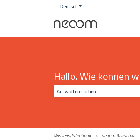
Deutsch
Untermenü für Übersetzunge
Hallo. Wie können wi
Es gibt keine Vorschläge, da das Suchf
Wissensdatenbank
neoom Academy