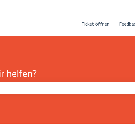
n anzeigen
Ticket öffnen
Feedbac
r helfen?
eld leer ist.