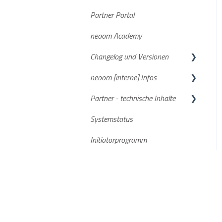
Partner Portal
Häufige Fragen
Dokumente/Unterlagen
neoom Academy
Datenaufzeichnung
NEEO
Changelog und Versionen
STAAK und STAAK Eco
neoom [interne] Infos
Allgemein
BEAAM Software
Partner - technische Inhalte
Smartmeter
neoom App
FAQs
Systemstatus
Aktuelle Software Versionen
Stromspeicher
Initiatorprogramm