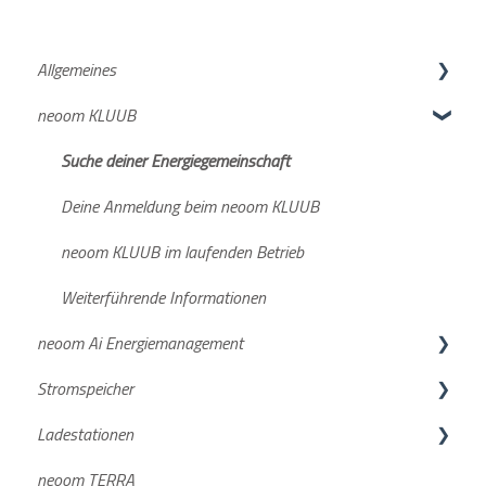
Allgemeines
neoom KLUUB
neoom APP
Netzanmeldung
Suche deiner Energiegemeinschaft
Deine Anmeldung beim neoom KLUUB
neoom KLUUB im laufenden Betrieb
Weiterführende Informationen
neoom Ai Energiemanagement
Stromspeicher
Neuigkeiten und wichtige Infos
Ladestationen
Funktionsbeschreibungen
KJUUBE NEA / Solax
neoom TERRA
Konfigurationsanleitungen
Batterien
BOXX & BOOGIE