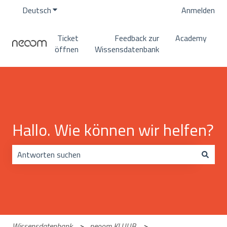
Deutsch
Untermenü für Übersetzungen anzeigen
Anmelden
Ticket
Feedback zur
Academy
öffnen
Wissensdatenbank
Hallo. Wie können wir helfen?
Es gibt keine Vorschläge, da das Suchfeld leer ist.
Wissensdatenbank
neoom KLUUB