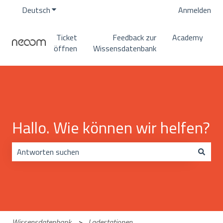
Deutsch
Untermenü für Übersetzungen anzeigen
Anmelden
Ticket
Feedback zur
Academy
öffnen
Wissensdatenbank
Hallo. Wie können wir helfen?
Es gibt keine Vorschläge, da das Suchfeld leer ist.
Wissensdatenbank
Ladestationen