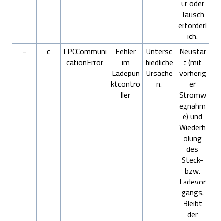
ur oder
Tausch
erforderl
ich.
-
c
LPCCommuni
Fehler
Untersc
Neustar
cationError
im
hiedliche
t (mit
Ladepun
Ursache
vorherig
ktcontro
n.
er
ller
Stromw
egnahm
e) und
Wiederh
olung
des
Steck-
bzw.
Ladevor
gangs.
Bleibt
der