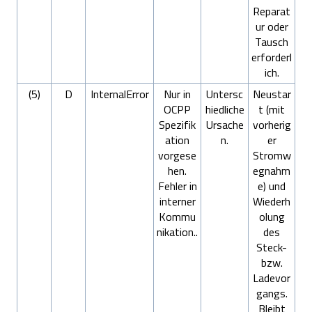
Reparat
ur oder
Tausch
erforderl
ich.
(5)
D
InternalError
Nur in
Untersc
Neustar
OCPP
hiedliche
t (mit
Spezifik
Ursache
vorherig
ation
n.
er
vorgese
Stromw
hen.
egnahm
Fehler in
e) und
interner
Wiederh
Kommu
olung
nikation..
des
Steck-
bzw.
Ladevor
gangs.
Bleibt