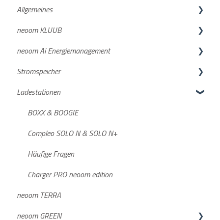
Allgemeines
neoom KLUUB
neoom APP
neoom Ai Energiemanagement
Netzanmeldung
Suche deiner Energiegemeinschaft
Stromspeicher
Deine Anmeldung beim neoom KLUUB
Neuigkeiten und wichtige Infos
Ladestationen
neoom KLUUB im laufenden Betrieb
Funktionsbeschreibungen
KJUUBE NEA / Solax
Weiterführende Informationen
Konfigurationsanleitungen
Batterien
BOXX & BOOGIE
Preismodell
Wechselrichter
Compleo SOLO N & SOLO N+
BEAAM
BLOKK
Häufige Fragen
Sustainability
Häufige Fragen
Charger PRO neoom edition
neoom TERRA
Häufige Fragen
Dokumente/Unterlagen
neoom GREEN
Datenaufzeichnung
NEEO