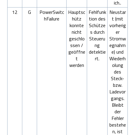
ich..
12
G
PowerSwitc
Hauptsc
Fehlfunk
Neustar
hFailure
hütz
tion des
t (mit
konnte
Schütze
vorherig
nicht
s durch
er
geschlo
Steueru
Stromw
ssen /
ng
egnahm
geöffne
detektie
e) und
t
rt.
Wiederh
werden
olung
des
Steck-
bzw.
Ladevor
gangs.
Bleibt
der
Fehler
bestehe
n, ist