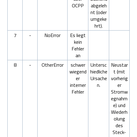
OCPP
abgeleh
nt (oder
umgeke
hrt).
7
-
NoError
Es liegt
kein
Fehler
an
8
-
OtherError
schwer
Untersc
Neustar
wiegend
hiedliche
t (mit
er
Ursache
vorherig
interner
n.
er
Fehler
Stromw
egnahm
e) und
Wiederh
olung
des
Steck-