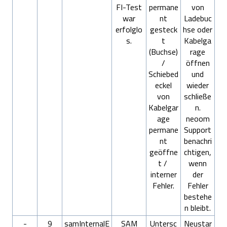
FI-Test
permane
von
war
nt
Ladebuc
erfolglo
gesteck
hse oder
s.
t
Kabelga
(Buchse)
rage
/
öffnen
Schiebed
und
eckel
wieder
von
schließe
Kabelgar
n.
age
neoom
permane
Support
nt
benachri
geöffne
chtigen,
t /
wenn
interner
der
Fehler.
Fehler
bestehe
n bleibt.
-
9
samInternalE
SAM
Untersc
Neustar