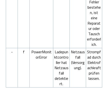
Fehler
bestehe
n, ist
eine
Reparat
ur oder
Tausch
erforderl
ich.
-
f
PowerMonit
Ladepun
Netzaus
Strompf
orError
ktcontro
fall
ad durch
ller hat
(Versorg
Elektrof
Netzaus
ung).
achkraft
fall
prüfen
detektie
lassen.
rt.