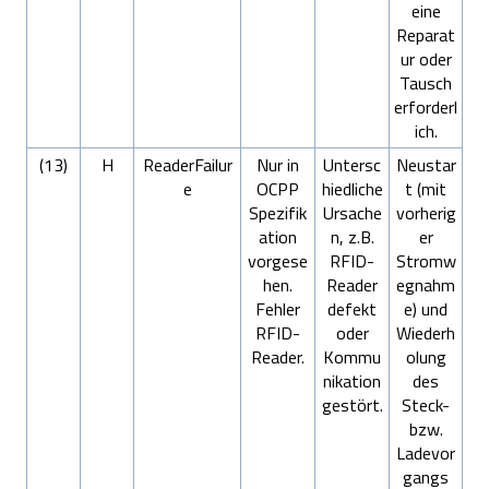
eine
Reparat
ur oder
Tausch
erforderl
ich.
(13)
H
ReaderFailur
Nur in
Untersc
Neustar
e
OCPP
hiedliche
t (mit
Spezifik
Ursache
vorherig
ation
n, z.B.
er
vorgese
RFID-
Stromw
hen.
Reader
egnahm
Fehler
defekt
e) und
RFID-
oder
Wiederh
Reader.
Kommu
olung
nikation
des
gestört.
Steck-
bzw.
Ladevor
gangs