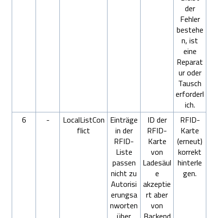
der
Fehler
bestehe
n, ist
eine
Reparat
ur oder
Tausch
erforderl
ich.
6
-
LocalListCon
Einträge
ID der
RFID-
flict
in der
RFID-
Karte
RFID-
Karte
(erneut)
Liste
von
korrekt
passen
Ladesäul
hinterle
nicht zu
e
gen.
Autorisi
akzeptie
erungsa
rt aber
nworten
von
über
Backend