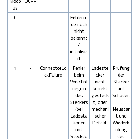
Modb
OCPP
us
0
-
-
Fehlerco
-
-
de noch
nicht
bekannt
/
initialisie
rt
1
-
ConnectorLo
Fehler
Ladeste
Prüfung
ckFailure
beim
cker
der
Ver-/Ent
nicht
Stecker
riegeln
korrekt
auf
des
gesteck
Schäden
Steckers
t, oder
.
(bei
mechani
Neustar
Ladesta
scher
t und
tionen
Defekt.
Wiederh
mit
olung
Steckdo
des