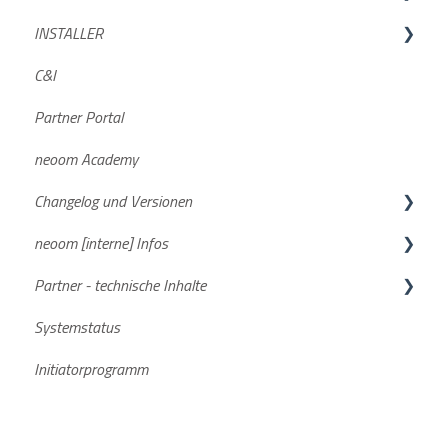
INSTALLER
STAAK und STAAK Eco
GREEN DE
C&I
Allgemein
GREEN AT
Geräteintegration
Partner Portal
Smartmeter
neoom Academy
Changelog und Versionen
neoom [interne] Infos
BEAAM Software
Partner - technische Inhalte
neoom App
FAQs
Systemstatus
Aktuelle Software Versionen
Stromspeicher
Initiatorprogramm