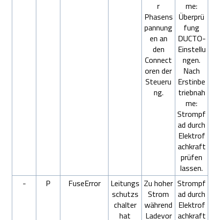
r
me:
Phasens
Überprü
pannung
fung
en an
DUCTO-
den
Einstellu
Connect
ngen.
oren der
Nach
Steueru
Erstinbe
ng.
triebnah
me:
Strompf
ad durch
Elektrof
achkraft
prüfen
lassen.
-
P
FuseError
Leitungs
Zu hoher
Strompf
schutzs
Strom
ad durch
chalter
während
Elektrof
hat
Ladevor
achkraft