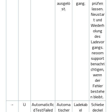
ausgelö
gang.
prüfen
st.
lassen.
Neustar
t und
Wiederh
olung
des
Ladevor
gangs.
neoom
support
benachri
chtigen,
wenn
der
Fehler
bestehe
n bleibt.
-
U
AutomaticRc
Automa
Ladekab
Schiebe
dTestFailed
tischer
el
deckel