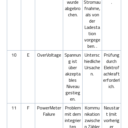
wurde
Stromau
.
abgebro
fnahme,
chen.
als von
der
Ladesta
tion
vorgege
ben. .
10
E
OverVoltage
Spannun
Untersc
Prüfung
g ist
hiedliche
durch
über
Ursache
Elektrof
akzepta
n.
achkraft
bles
erforderl
Niveau
ich.
gestieg
en.
11
F
PowerMeter
Problem
Kommu
Neustar
Failure
mit dem
nikation
t (mit
integrier
zwische
vorherig
ten
n Zähler
er