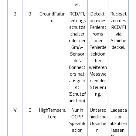
et.
3
B
GroundFailur
RCD/FI,
Detekti
Rückset
e
Leitungs
on eines
zen des
schutzs
Fehlerst
RCD/FI
chalter
roms
via
oder der
oder
Schiebe
6mA-
Fehlerde
deckel.
Sensor
tektion
des
bei
Connect
weiteren
ors hat
Messwe
ausgelö
rten der
st
Steueru
(Schutzf
ng.
unktion).
(4)
C
HighTempera
Nur in
Untersc
Ladesta
ture
OCPP
hiedliche
tion
Spezifik
Ursache
abkühlen
ation
n.
lassen.