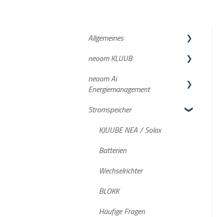
Allgemeines
neoom KLUUB
neoom APP
neoom Ai
Netzanmeldung
Suche deiner
Energiemanagement
Energiegemeinschaft
Stromspeicher
Deine Anmeldung beim neoom
Neuigkeiten und wichtige Infos
KLUUB
Funktionsbeschreibungen
KJUUBE NEA / Solax
neoom KLUUB im laufenden
Konfigurationsanleitungen
Batterien
Betrieb
Preismodell
Wechselrichter
Weiterführende Informationen
BEAAM
BLOKK
Sustainability
Häufige Fragen