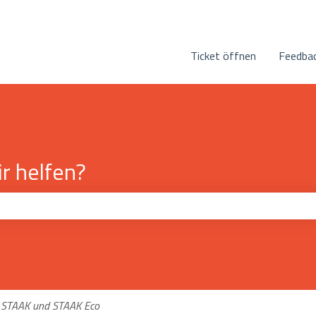
n anzeigen
Ticket öffnen
Feedbac
r helfen?
eld leer ist.
STAAK und STAAK Eco