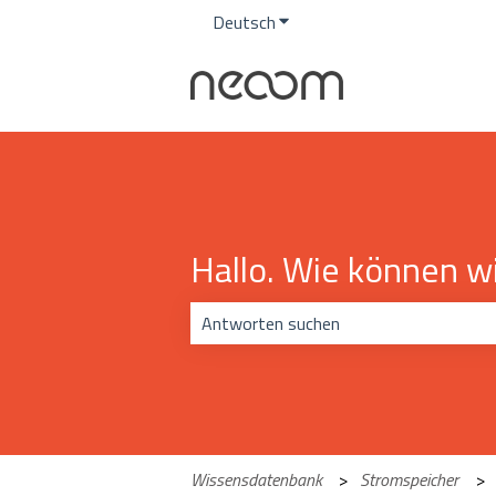
Deutsch
Untermenü für Übersetzunge
Hallo. Wie können wi
Es gibt keine Vorschläge, da das Suchf
Wissensdatenbank
Stromspeicher