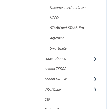
Häufige Fragen
Dokumente/Unterlagen
Datenaufzeichnung
NEEO
STAAK und STAAK Eco
Allgemein
Smartmeter
Ladestationen
neoom TERRA
BOXX & BOOGIE
neoom GREEN
Compleo SOLO N & SOLO N+
INSTALLER
Häufige Fragen
GREEN DE
C&I
Charger PRO neoom edition
GREEN AT
Geräteintegration