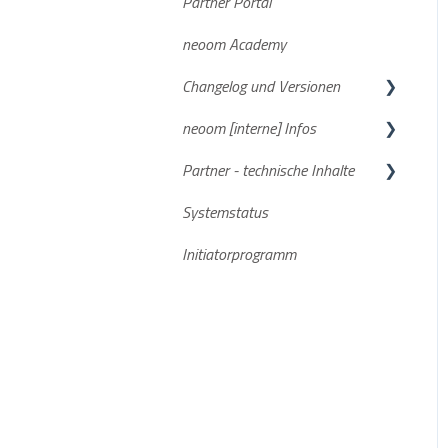
Partner Portal
neoom Academy
Changelog und Versionen
neoom [interne] Infos
BEAAM Software
Partner - technische Inhalte
neoom App
FAQs
Systemstatus
Aktuelle Software Versionen
Stromspeicher
Initiatorprogramm