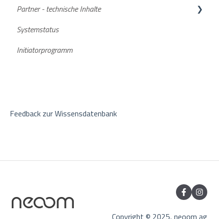
Partner - technische Inhalte
Smartmeter
neoom App
FAQs
Systemstatus
Aktuelle Software Versionen
Stromspeicher
Initiatorprogramm
Feedback zur Wissensdatenbank
Copyright © 2025, neoom ag