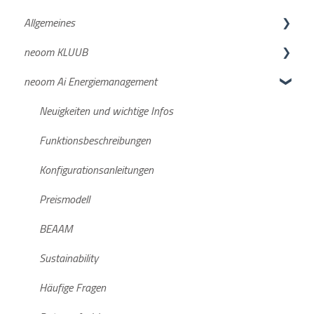
Allgemeines
neoom KLUUB
neoom APP
neoom Ai Energiemanagement
Netzanmeldung
Suche deiner Energiegemeinschaft
Deine Anmeldung beim neoom KLUUB
Neuigkeiten und wichtige Infos
neoom KLUUB im laufenden Betrieb
Funktionsbeschreibungen
Weiterführende Informationen
Konfigurationsanleitungen
Preismodell
BEAAM
Sustainability
Häufige Fragen