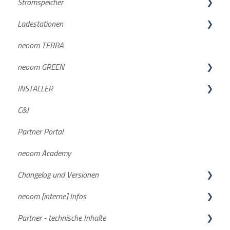
Stromspeicher
Ladestationen
KJUUBE NEA / Solax
neoom TERRA
Batterien
BOXX & BOOGIE
neoom GREEN
Wechselrichter
Compleo SOLO N & SOLO N+
INSTALLER
BLOKK
Häufige Fragen
GREEN DE
C&I
Häufige Fragen
Charger PRO neoom edition
GREEN AT
Geräteintegration
Partner Portal
Dokumente/Unterlagen
neoom Academy
NEEO
Changelog und Versionen
STAAK und STAAK Eco
neoom [interne] Infos
Allgemein
BEAAM Software
Partner - technische Inhalte
Smartmeter
neoom App
FAQs