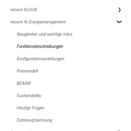
neoom KLUUB
neoom APP
neoom Ai Energiemanagement
Netzanmeldung
Suche deiner Energiegemeinschaft
Deine Anmeldung beim neoom KLUUB
Neuigkeiten und wichtige Infos
neoom KLUUB im laufenden Betrieb
Funktionsbeschreibungen
Weiterführende Informationen
Konfigurationsanleitungen
Preismodell
BEAAM
Sustainability
Häufige Fragen
Datenaufzeichnung