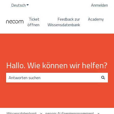
Deutsch
Untermenü für Übersetzungen anzeigen
Anmelden
Ticket
Feedback zur
Academy
öffnen
Wissensdatenbank
Hallo. Wie können wir helfen?
Es gibt keine Vorschläge, da das Suchfeld leer ist.
Wissensdatenbank
neoom Ai Energiemanagement