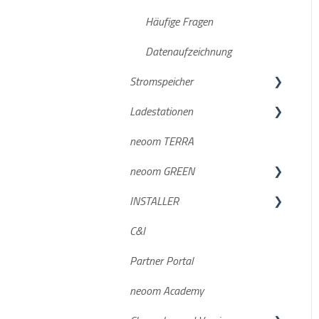
Häufige Fragen
Datenaufzeichnung
Stromspeicher
Ladestationen
KJUUBE NEA / Solax
neoom TERRA
Batterien
BOXX & BOOGIE
neoom GREEN
Wechselrichter
Compleo SOLO N & SOLO N+
INSTALLER
BLOKK
Häufige Fragen
GREEN DE
C&I
Häufige Fragen
Charger PRO neoom edition
GREEN AT
Geräteintegration
Partner Portal
Dokumente/Unterlagen
neoom Academy
NEEO