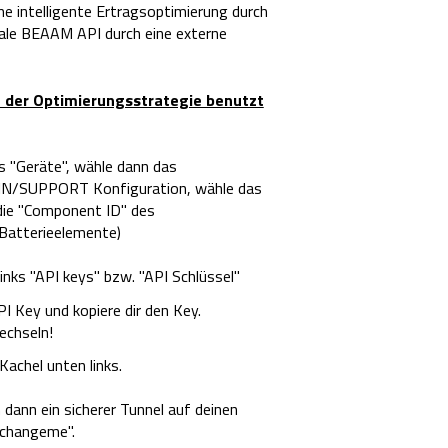
ne intelligente Ertragsoptimierung durch
kale BEAAM API durch eine externe
n der Optimierungsstrategie benutzt
 "Geräte", wähle dann das
MAIN/SUPPORT Konfiguration, wähle das
 die "Component ID" des
Batterieelemente)
nks "API keys" bzw. "API Schlüssel"
I Key und kopiere dir den Key.
chseln!
achel unten links.
dann ein sicherer Tunnel auf deinen
"changeme".