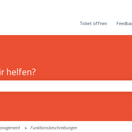
n anzeigen
Ticket öffnen
Feedbac
r helfen?
eld leer ist.
management
Funktionsbeschreibungen