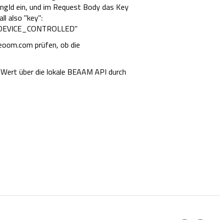
ingId ein, und im Request Body das Key
ll also "key":
 "DEVICE_CONTROLLED"
neoom.com prüfen, ob die
n Wert über die lokale BEAAM API durch