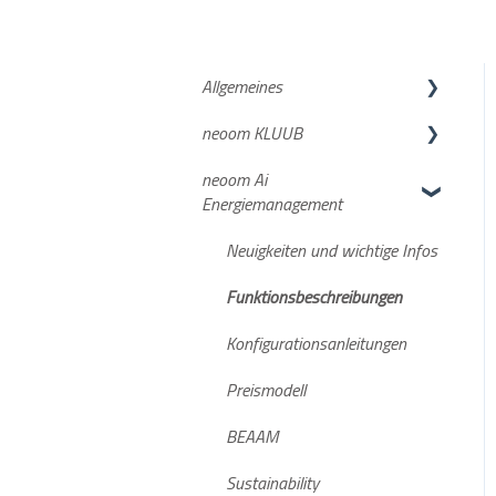
Allgemeines
neoom KLUUB
neoom APP
neoom Ai
Netzanmeldung
Suche deiner
Energiemanagement
Energiegemeinschaft
Deine Anmeldung beim neoom
Neuigkeiten und wichtige Infos
KLUUB
Funktionsbeschreibungen
neoom KLUUB im laufenden
Konfigurationsanleitungen
Betrieb
Preismodell
Weiterführende Informationen
BEAAM
Sustainability