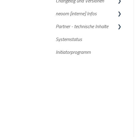
Changelog und Versionen
STAAK und STAAK Eco
neoom [interne] Infos
Allgemein
BEAAM Software
Partner - technische Inhalte
Smartmeter
neoom App
FAQs
Systemstatus
Aktuelle Software Versionen
Stromspeicher
Initiatorprogramm