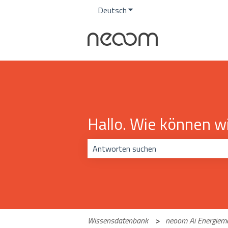
Deutsch
Untermenü für Übersetzunge
Hallo. Wie können wi
Es gibt keine Vorschläge, da das Suchf
Wissensdatenbank
neoom Ai Energie