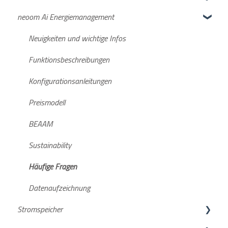
neoom Ai Energiemanagement
Netzanmeldung
Suche deiner Energiegemeinschaft
Deine Anmeldung beim neoom KLUUB
Neuigkeiten und wichtige Infos
neoom KLUUB im laufenden Betrieb
Funktionsbeschreibungen
Weiterführende Informationen
Konfigurationsanleitungen
Preismodell
BEAAM
Sustainability
Häufige Fragen
Datenaufzeichnung
Stromspeicher