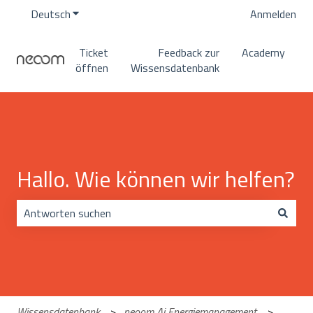
Deutsch
Untermenü für Übersetzungen anzeigen
Anmelden
Ticket
Feedback zur
Academy
öffnen
Wissensdatenbank
Hallo. Wie können wir helfen?
Es gibt keine Vorschläge, da das Suchfeld leer ist.
Wissensdatenbank
neoom Ai Energiemanagement