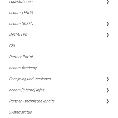
Ladestationen
KJUUBE NEA / Solax
neoom TERRA
Batterien
BOXX & BOOGIE
neoom GREEN
Wechselrichter
Compleo SOLO N & SOLO N+
INSTALLER
BLOKK
Häufige Fragen
GREEN DE
C&I
Häufige Fragen
Charger PRO neoom edition
GREEN AT
Geräteintegration
Partner Portal
Dokumente/Unterlagen
neoom Academy
NEEO
Changelog und Versionen
STAAK und STAAK Eco
neoom [interne] Infos
Allgemein
BEAAM Software
Partner - technische Inhalte
Smartmeter
neoom App
FAQs
Systemstatus
Aktuelle Software Versionen
Stromspeicher