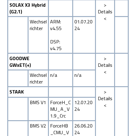
SOLAX X3 Hybrid
>
(G2.1)
Details
<
Wechsel
ARM:
01.07.20
richter
v4.55
24
DSP:
v4.75
GOODWE
>
GWxET(+)
Details
<
Wechsel
n/a
n/a
richter
STAAK
>
Details
BMS V1
ForceH_C
12.07.20
<
MU_A_V
24
1.9_Crc
BMS V2
ForceHB
26.06.20
_CMU_V
24