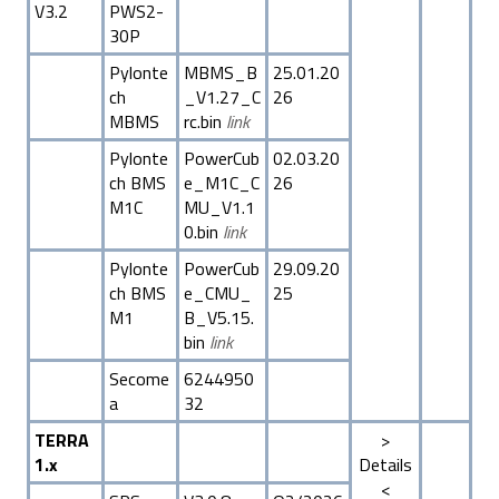
V3.2
PWS2-
30P
Pylonte
MBMS_B
25.01.20
ch
_V1.27_C
26
MBMS
rc.bin
link
Pylonte
PowerCub
02.03.20
ch BMS
e_M1C_C
26
M1C
MU_V1.1
0.bin
link
Pylonte
PowerCub
29.09.20
ch BMS
e_CMU_
25
M1
B_V5.15.
bin
link
Secome
6244950
a
32
TERRA
>
1.x
Details
<