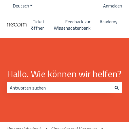
Deutsch
Untermenü für Übersetzungen anzeigen
Anmelden
Ticket
Feedback zur
Academy
öffnen
Wissensdatenbank
Hallo. Wie können wir helfen?
Es gibt keine Vorschläge, da das Suchfeld leer ist.
Wissensdatenbank
Changelog und Versionen