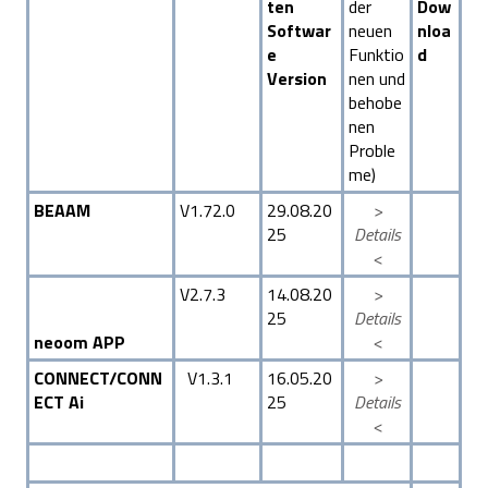
ten
der
Dow
Softwar
neuen
nloa
e
Funktio
d
Version
nen und
behobe
nen
Proble
me)
BEAAM
V1.72.0
29.08.20
>
25
Details
<
V2.7.3
14.08.20
>
25
Details
neoom APP
<
CONNECT/CONN
V1.3.1
16.05.20
>
ECT Ai
25
Details
<