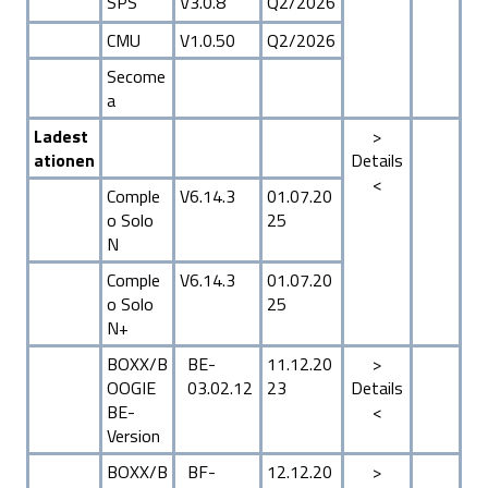
SPS
V3.0.8
Q2/2026
CMU
V1.0.50
Q2/2026
Secome
a
Ladest
>
ationen
Details
<
Comple
V6.14.3
01.07.20
o Solo
25
N
Comple
V6.14.3
01.07.20
o Solo
25
N+
BOXX/B
BE-
11.12.20
>
OOGIE
03.02.12
23
Details
BE-
<
Version
BOXX/B
BF-
12.12.20
>