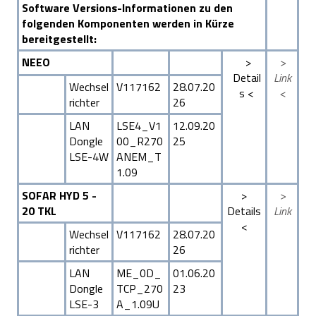
Software Versions-Informationen zu den
folgenden Komponenten werden in Kürze
bereitgestellt:
NEEO
>
>
Detail
Link
Wechsel
V117162
28.07.20
s <
<
richter
26
LAN
LSE4_V1
12.09.20
Dongle
00_R270
25
LSE-4W
ANEM_T
1.09
SOFAR HYD 5 -
>
>
20 TKL
Details
Link
<
Wechsel
V117162
28.07.20
richter
26
LAN
ME_0D_
01.06.20
Dongle
TCP_270
23
LSE-3
A_1.09U