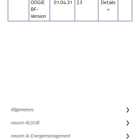
OOGIE
01.04.31
23
Details
BF-
<
Version
Allgemeines
neoom KLUUB
neoom APP
neoom Ai Energiemanagement
Netzanmeldung
Suche deiner Energiegemeinschaft