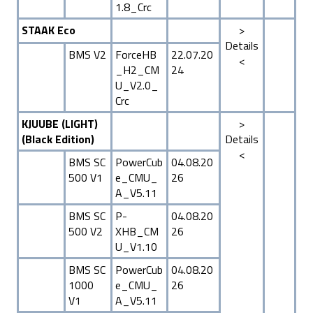
1.8_Crc
STAAK Eco
>
Details
BMS V2
ForceHB
22.07.20
<
_H2_CM
24
U_V2.0_
Crc
KJUUBE (LIGHT)
>
(Black Edition)
Details
<
BMS SC
PowerCub
04.08.20
500 V1
e_CMU_
26
A_V5.11
BMS SC
P-
04.08.20
500 V2
XHB_CM
26
U_V1.10
BMS SC
PowerCub
04.08.20
1000
e_CMU_
26
V1
A_V5.11