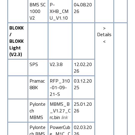
BMS SC
P-
04.08.20
1000
XHB_CM
26
V2
U_V1.10
BLOKK
>
/
Details
BLOKK
<
Light
(V2.3)
SPS
V2.3.8
12.02.20
26
Pramac
RFP_310
03.12.20
88K
-01-09-
25
21-S
Pylonte
MBMS_B
25.01.20
ch
_V1.27_C
26
MBMS
rc.bin
link
Pylonte
PowerCub
02.03.20
ch BMS
e_M1C_C
26