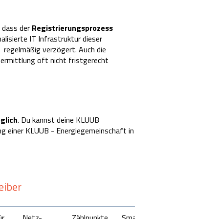
, dass der
Registrierungsprozess
alisierte IT Infrastruktur dieser
P regelmäßig verzögert. Auch die
ermittlung oft nicht fristgerecht
glich
. Du kannst deine KLUUB
ung einer KLUUB - Energiegemeinschaft in
eiber
ür
Netz-
Zählpunkte
Smart