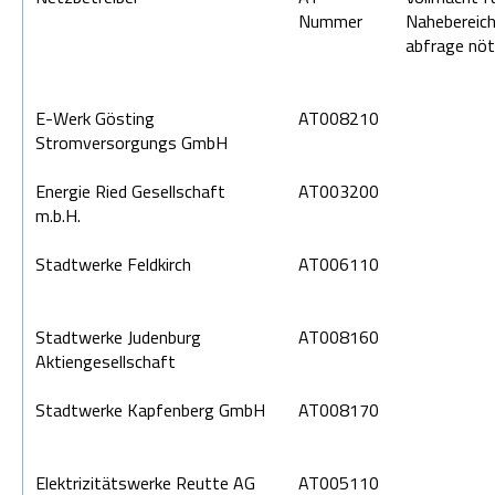
Nummer
Nahebereic
abfrage nöt
E-Werk Gösting
AT008210
Stromversorgungs GmbH
Energie Ried Gesellschaft
AT003200
m.b.H.
Stadtwerke Feldkirch
AT006110
Stadtwerke Judenburg
AT008160
Aktiengesellschaft
Stadtwerke Kapfenberg GmbH
AT008170
Elektrizitätswerke Reutte AG
AT005110