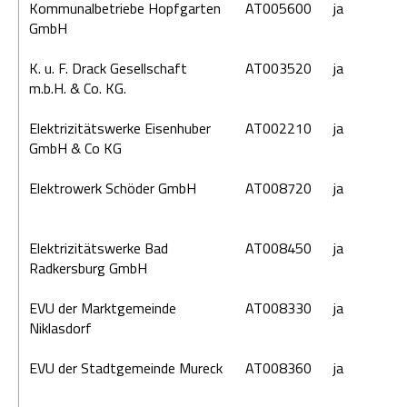
Kommunalbetriebe Hopfgarten
AT005600
ja
GmbH
K. u. F. Drack Gesellschaft
AT003520
ja
m.b.H. & Co. KG.
Elektrizitätswerke Eisenhuber
AT002210
ja
GmbH & Co KG
Elektrowerk Schöder GmbH
AT008720
ja
Elektrizitätswerke Bad
AT008450
ja
Radkersburg GmbH
EVU der Marktgemeinde
AT008330
ja
Niklasdorf
EVU der Stadtgemeinde Mureck
AT008360
ja