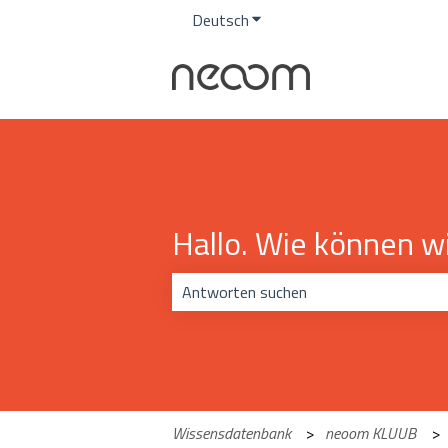
Deutsch
Untermenü für Übersetzunge
Hallo. Wie können wi
Es gibt keine Vorschläge, da das Suchf
Wissensdatenbank
neoom KLUUB