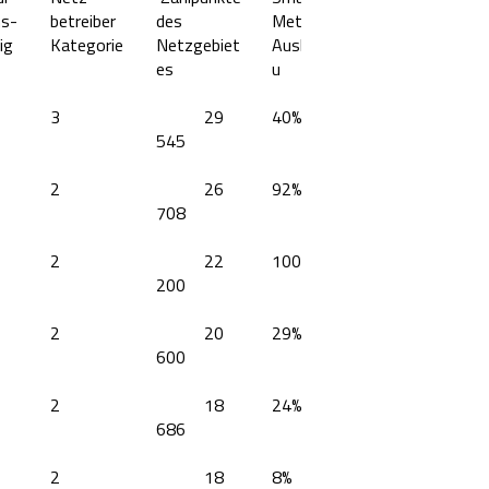
hs-
betreiber
des
Meter
ig
Kategorie
Netzgebiet
Ausba
es
u
3
29
40%
545
2
26
92%
708
2
22
100%
200
2
20
29%
600
2
18
24%
686
2
18
8%