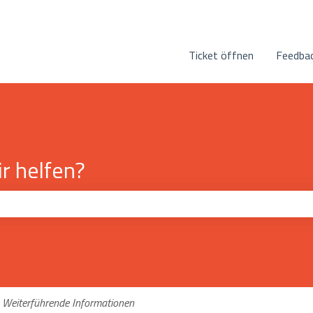
n anzeigen
Ticket öffnen
Feedbac
r helfen?
eld leer ist.
Weiterführende Informationen