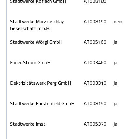
Stadtwerke Köflach GmbH
AT008180
Stadtwerke Mürzzuschlag
AT008190
nein
Gesellschaft m.b.H.
Stadtwerke Wörgl GmbH
AT005160
ja
Ebner Strom GmbH
AT003460
ja
Elektrizitätswerk Perg GmbH
AT003310
ja
Stadtwerke Fürstenfeld GmbH
AT008150
ja
Stadtwerke Imst
AT005370
ja