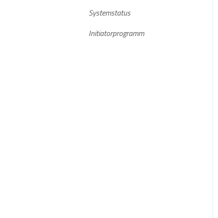
Systemstatus
Aktuelle Software Versionen
Stromspeicher
Initiatorprogramm