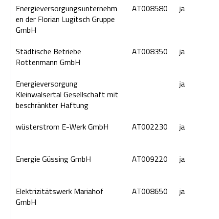
Energieversorgungsunternehm
AT008580
ja
en der Florian Lugitsch Gruppe
GmbH
Städtische Betriebe
AT008350
ja
Rottenmann GmbH
Energieversorgung
ja
Kleinwalsertal Gesellschaft mit
beschränkter Haftung
wüsterstrom E-Werk GmbH
AT002230
ja
Energie Güssing GmbH
AT009220
ja
Elektrizitätswerk Mariahof
AT008650
ja
GmbH