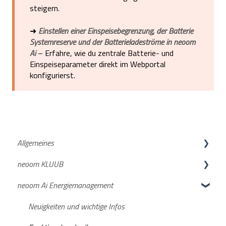
steigern.
➜
Einstellen einer Einspeisebegrenzung, der Batterie
Systemreserve und der Batterieladeströme in neoom
Ai
– Erfahre, wie du zentrale Batterie- und
Einspeiseparameter direkt im Webportal
konfigurierst.
Allgemeines
neoom KLUUB
neoom APP
neoom Ai Energiemanagement
Netzanmeldung
Suche deiner Energiegemeinschaft
Deine Anmeldung beim neoom KLUUB
Neuigkeiten und wichtige Infos