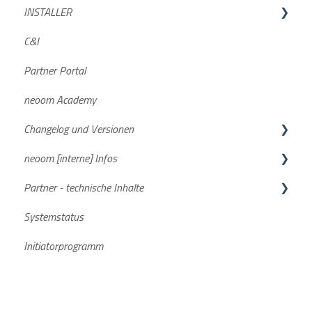
INSTALLER
BLOKK
Häufige Fragen
GREEN DE
C&I
Häufige Fragen
Charger PRO neoom edition
GREEN AT
Geräteintegration
Partner Portal
Dokumente/Unterlagen
neoom Academy
NEEO
Changelog und Versionen
STAAK und STAAK Eco
neoom [interne] Infos
Allgemein
BEAAM Software
Partner - technische Inhalte
Smartmeter
neoom App
FAQs
Systemstatus
Aktuelle Software Versionen
Stromspeicher
Initiatorprogramm