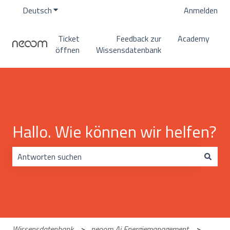
Deutsch
Untermenü für Übersetzungen anzeigen
Anmelden
Ticket
Feedback zur
Academy
öffnen
Wissensdatenbank
Hallo. Wie können wir helfen?
Es gibt keine Vorschläge, da das Suchfeld leer ist.
Wissensdatenbank
neoom Ai Energiemanagement