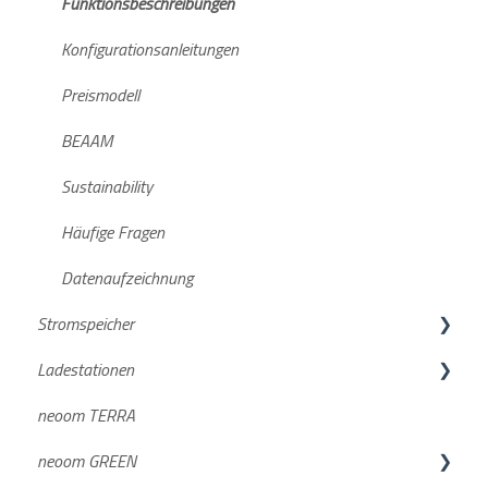
neoom KLUUB im laufenden Betrieb
Funktionsbeschreibungen
Weiterführende Informationen
Konfigurationsanleitungen
Preismodell
BEAAM
Sustainability
Häufige Fragen
Datenaufzeichnung
Stromspeicher
Ladestationen
KJUUBE NEA / Solax
neoom TERRA
Batterien
BOXX & BOOGIE
neoom GREEN
Wechselrichter
Compleo SOLO N & SOLO N+